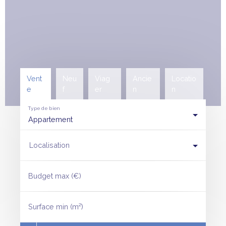
Vent
Neu
Viag
Ancie
Locatio
e
f
er
n
n
Type de bien
Appartement
Localisation
Budget max (€)
Surface min (m²)