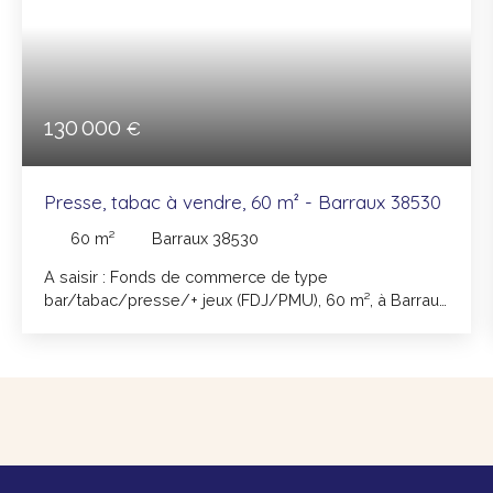
130 000
€
Presse, tabac à vendre, 60 m² - Barraux 38530
60
m²
Barraux 38530
A saisir : Fonds de commerce de type
bar/tabac/presse/+ jeux (FDJ/PMU), 60 m², à Barraux
Idéalement situé en plein centre de la commune de
Barraux (38530), ce commerce situé en rez-de-
chaussée se compose : - d'une pièce de 40 m² avec
espace de vente et espace café - d'une vitrine de 2.
18 m linéaires - d'un WC - de deux pièces de réserve
(dont une servant de bureau) - d'une terrasse en
extérieur pouvant contenir trois tables - de deux
places de stationnements dédiés à la clientèle Ce