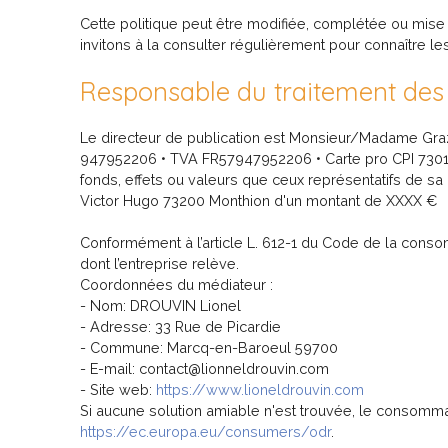
Cette politique peut être modifiée, complétée ou mise à
invitons à la consulter régulièrement pour connaître les
Responsable du traitement de
Le directeur de publication est Monsieur/Madame Gr
947952206 • TVA FR57947952206 • Carte pro CPI 7301 2
fonds, effets ou valeurs que ceux représentatifs de
Victor Hugo 73200 Monthion d'un montant de XXXX €
Conformément à l’article L. 612-1 du Code de la conso
dont l’entreprise relève.
Coordonnées du médiateur :
- Nom: DROUVIN Lionel
- Adresse: 33 Rue de Picardie
- Commune: Marcq-en-Baroeul 59700
- E-mail: contact@lionneldrouvin.com
- Site web:
https://www.lioneldrouvin.com
Si aucune solution amiable n'est trouvée, le consomma
https://ec.europa.eu/consumers/odr
.