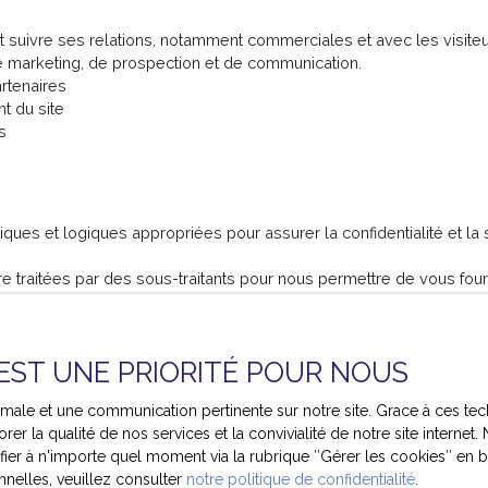
et suivre ses relations, notamment commerciales et avec les visiteu
e marketing, de prospection et de communication.
rtenaires
t du site
s
iques et logiques appropriées pour assurer la confidentialité et l
 traitées par des sous-traitants pour nous permettre de vous four
nnées
 EST UNE PRIORITÉ POUR NOUS
ssaire pour les finalités poursuivies, conformément aux prescri
ptimale et une communication pertinente sur notre site. Grace à ces
rer la qualité de nos services et la convivialité de notre site intern
r à n'importe quel moment via la rubrique ″Gérer les cookies″ en bas
nelles, veuillez consulter
notre politique de confidentialité
.
i Informatique et libertés du 6 janvier 1978, les internautes dont 