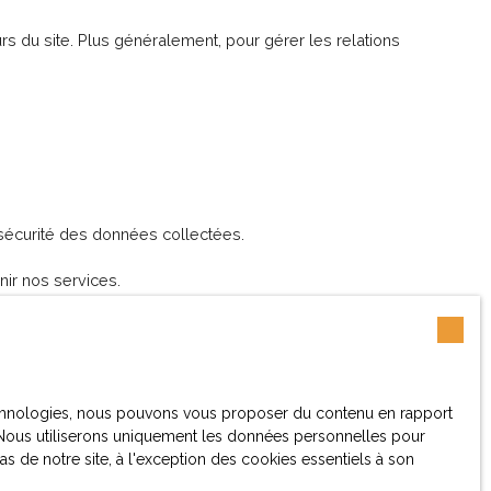
rs du site. Plus généralement, pour gérer les relations
a sécurité des données collectées.
nir nos services.
ptions légales.
 technologies, nous pouvons vous proposer du contenu en rapport
et. Nous utiliserons uniquement les données personnelles pour
 de notre site, à l'exception des cookies essentiels à son
les données personnelles sont traitées par la société