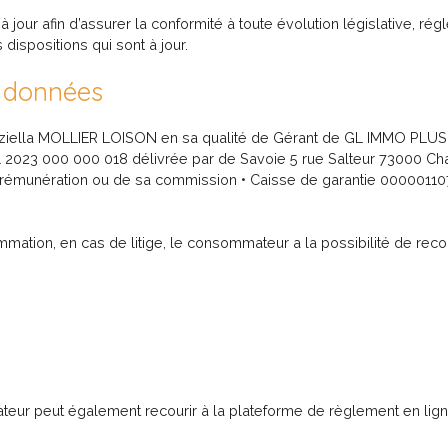
 jour afin d’assurer la conformité à toute évolution législative, rég
 dispositions qui sont à jour.
s données
aziella MOLLIER LOISON en sa qualité de Gérant de GL IMMO PLUS 
023 000 000 018 délivrée par de Savoie 5 rue Salteur 73000 Chamb
 sa rémunération ou de sa commission • Caisse de garantie 00000
mmation, en cas de litige, le consommateur a la possibilité de rec
teur peut également recourir à la plateforme de règlement en lign