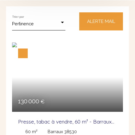
e
f
er
n
n
Type de bien
Trier par
Appartement
ALERTE MAIL
Pertinence
Localisation
Budget max (€)
Surface min (m²)
RECHERCHER
130 000
€
Presse, tabac à vendre, 60 m² - Barraux
38530
60
m²
Barraux 38530