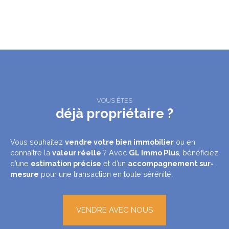
VOUS ÊTES
déjà propriétaire ?
Vous souhaitez
vendre votre bien immobilier
ou en
connaître la
valeur réelle
? Avec
GL Immo Plus
, bénéficiez
d’une
estimation précise
et d’un
accompagnement sur-
mesure
pour une transaction en toute sérénité.
VENDRE AVEC NOUS