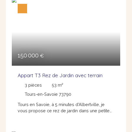
bien que des travaux seront à prévoir, mais
laisseront place à de nombreuses possibilités.
Les deux logements peuvent être réunis afin de
créer une maison familiale, parfaitement adapté
à un projet de résidence principale, secondaire,
ou d'investissement. Contactez sans tarder
Graziella Mollier Loison au 0615060546 ou par
mail graziellaml@glimmoplus. fr
150 000
€
Appart T3 Rez de Jardin avec terrain
3
pièces
53
m²
Tours-en-Savoie 73790
Tours en Savoie, à 5 minutes d'Albertville, je
vous propose ce rez de jardin dans une petite
copropriété de trois logements. Venez
découvrir ce petit coin de verdure à l'abri des
regards. L'appartement se compose d'une