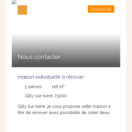
pièce de vie avec coin cuisine, de deux
Exclusivité
chambres, d'une salle de bains, d'un wc, d'une
terrasse en lauzes de deux places de parking et
d'un beau jardin de 155 m². Contactez Graziella
Mollier Loison au 06 15 06 05 46 ou par mail
graziellaml@glimmoplus. fr
Nous contacter
maison individuelle à rénover
5
pièces
116
m²
Gilly-sur-Isère 73200
Gilly Sur Isère, je vous propose cette maison à
finir de rénover avec possibilité de créer deux
appartements : en RDC un T2 de 40 m² environ
et à l'étage un T4 de 76 m² avec cuisine ouverte
sur le salon/séjour avec balcon, trois chambres,