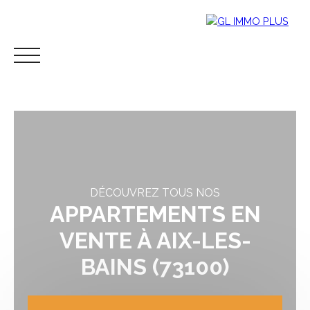
DÉCOUVREZ TOUS NOS
APPARTEMENTS EN
VENTE À AIX-LES-
ACCUEIL
ACHETER
LOUER
VENDRE
ESTIMER
BL
BAINS (73100)
Espace
Mes
ESTIMATIO
propriétaire
favoris
N