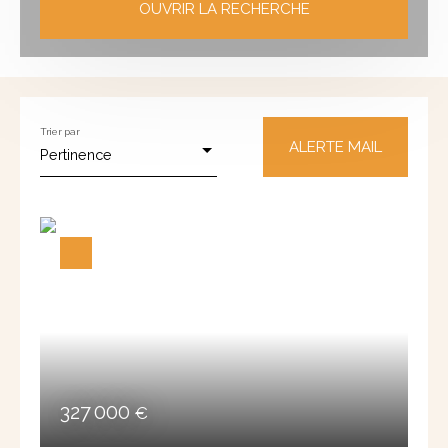
OUVRIR LA RECHERCHE
Vent
Neu
Viag
Ancie
Locatio
e
f
er
n
n
Type de bien
Trier par
Appartement
ALERTE MAIL
Pertinence
Localisation
Aix-les-Bains (73100)
Budget max (€)
Surface min (m²)
RECHERCHER
327 000
€