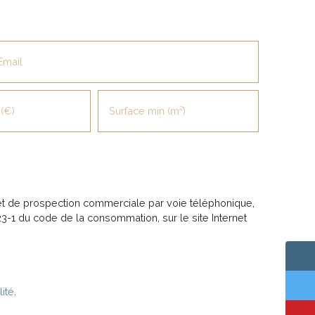
maternelles, une école élémentaire et un
collège à 10 min à pied, ainsi qu'un médecin
généraliste à 5 min à pied. Plusieurs
restaurants et un parc avec jardin sont
Email
également accessibles à 10 min à pied.
Contactez : Graziella Moliier loison au 06 15
06 05 46 ou par mail
(€)
Surface min (m²)
graziellaml@glimmoplus. fr
et de prospection commerciale par voie téléphonique,
23-1 du code de la consommation, sur le site Internet
lité
.