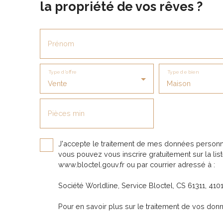
la propriété de vos rêves ?
apporter votre touche personnelle en
rafraichissant la partie habitable de 150 m²
composée d'une cuisine séparée, d'un
séjour donnant sur une grande terrasse de
Prénom
50 m², de cinq chambres, d'une salle de
bains, d'une salle d'eau, de deux toilettes et
de nombreux rangements. Le sous-sol est
Type d'offre
Type de bien
très appréciable avec ses trois garages,
Vente
Maison
une cave, et une chaufferie. Ne manquez
pas cette opportunité unique de vivre dans
une maison de standing, alliant confort,
Pièces min
espace et proximité des commodités.
J'accepte le traitement de mes données personn
vous pouvez vous inscrire gratuitement sur la lis
www.bloctel.gouv.fr ou par courrier adressé à :
Société Worldline, Service Bloctel, CS 61311, 41
Pour en savoir plus sur le traitement de vos don