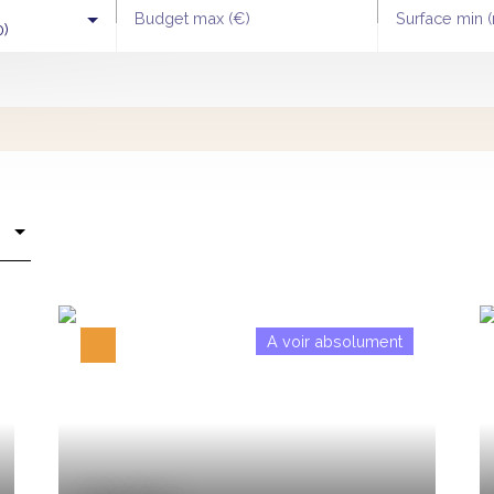
Budget max (€)
Surface min (
0)
A voir absolument