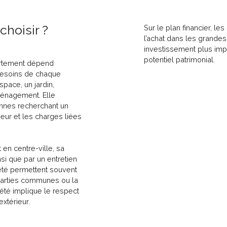
hoisir ?
Sur le plan financier, l
l’achat dans les grandes
investissement plus impo
potentiel patrimonial.
partement dépend
besoins de chaque
pace, un jardin,
ménagement. Elle
onnes recherchant un
ieur et les charges liées
en centre-ville, sa
si que par un entretien
été permettent souvent
 parties communes ou la
iété implique le respect
xtérieur.