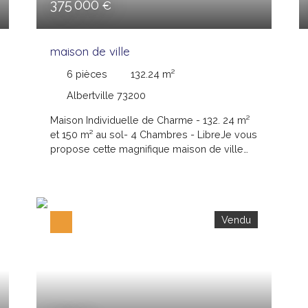
375 000
€
maison de ville
6
pièces
132.24
m²
Albertville 73200
Maison Individuelle de Charme - 132. 24 m²
et 150 m² au sol- 4 Chambres - LibreJe vous
propose cette magnifique maison de ville
de 150 m² au sol située dans le quartier
recherché de St Sigismond. A 5 minutes à
pied du centre ville et de toutes les
commodités. Entièrement rénovée en 2018
Vendu
alliant ancien et contemporain, vous aimerez
ses pièces spacieuses et lumineuses. La
maison se compose d'une cuisine séparée,
d'un salon séjour donnant sur une vaste
terrasse de 80 m², de quatre chambres, de
deux salles d'eau et deux toilettes. Mais
vous apprécierez également ses 108 m² de