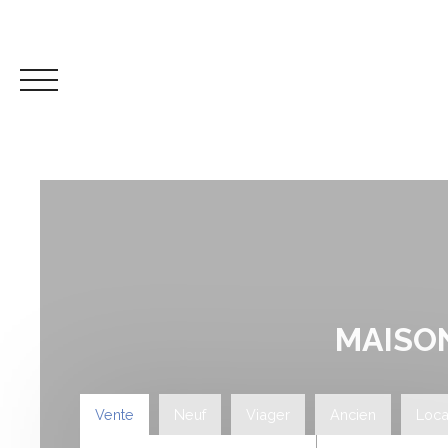
AC
MAISON
Espace propriétaire
Mes favoris
ESTIMATION
Vente
Neuf
Viager
Ancien
Loca