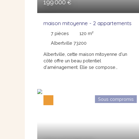
199 000
€
maison mitoyenne - 2 appartements
7
pièces
120
m²
Albertville 73200
Albertville, cette maison mitoyenne d'un
côté offre un beau potentiel
d'aménagement. Elle se compose
actuellement de deux appartements
indépendants, dont l'un séduit par son
caractère atypique. Les appartements sont
habitables, bien que des travaux seront à
Sous compromis
prévoir, mais laisseront place à de
nombreuses possibilités. Les deux
logements peuvent être réunis afin de créer
une maison familiale, parfaitement adapté à
un projet de résidence principale,
secondaire, ou d'investissement. Contactez
sans tarder Graziella Mollier Loison au