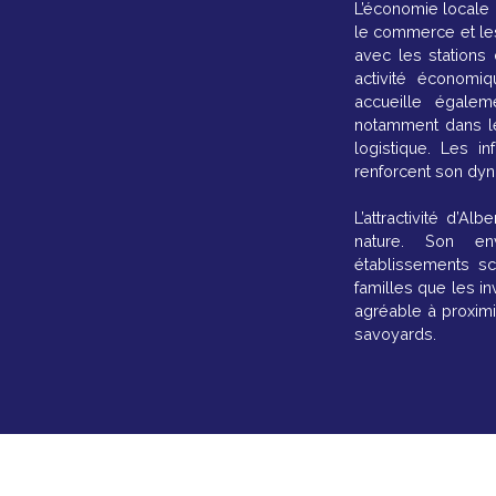
L’économie locale 
le commerce et les
avec les stations 
activité économiq
accueille égaleme
notamment dans le
logistique. Les in
renforcent son d
L’attractivité d’Al
nature. Son en
établissements sc
familles que les in
agréable à proxim
savoyards.