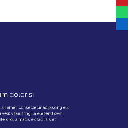
m dolor si
it amet, consectetur adipiscing elit.
eu velit vitae, fringilla eleifend sem.
 orci, a mattis ex facilisis et.
.