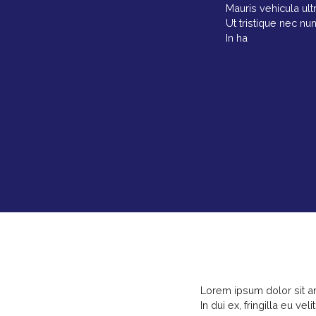
Mauris vehicula ultr
Ut tristique nec nu
In ha
Lorem ipsum dolor sit am
In dui ex, fringilla eu veli