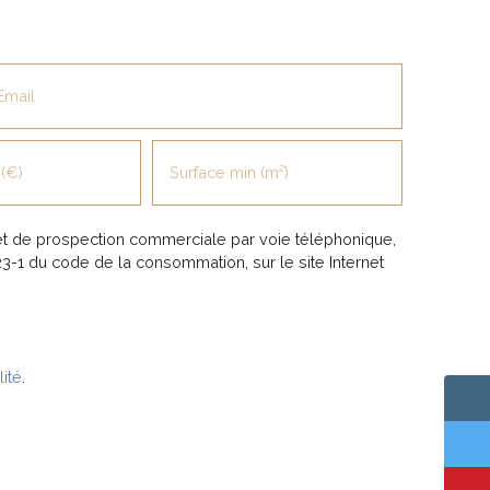
Email
(€)
Surface min (m²)
et de prospection commerciale par voie téléphonique,
23-1 du code de la consommation, sur le site Internet
lité
.