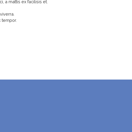
 a mattis ex facilisis et.
viverra.
c tempor.