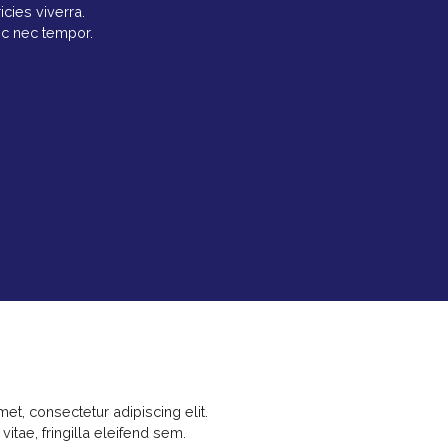
icies viverra.
nc nec tempor.
et, consectetur adipiscing elit.
t vitae, fringilla eleifend sem.