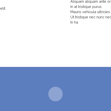
Aliquam aliquam ante orci,
In at tristique purus.
lit.
Mauris vehicula ultricies 
.
Ut tristique nec nunc ne
In ha