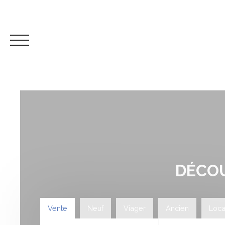
AC
DÉCOU
Espace propriétaire
Mes favoris
ESTIMATION
Vente
Neuf
Viager
Ancien
Loca