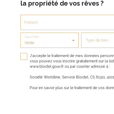
la propriété de vos rêves ?
granules) soit 1200€/mois. CDI obligatoire+
3 fois le montant du loyer CC soit 3600€ /
mois ( en revenus). Garantie VISALE à
privilégier. Honoraires: 600€ ( visite,
Prénom
constitution du dossier). Les informations sur
les risques auxquels ce bien est exposé
sont disponibles sur le site Géoriques :
Type d'offre
https://www. georisques. gouv. fr/ A visiter
Type de bien
Vente
avec Sandra ARGOUD au 06. 71. 23. 87. 65
sandraa@glimmoplus. fr
J'accepte le traitement de mes données personn
vous pouvez vous inscrire gratuitement sur la lis
www.bloctel.gouv.fr ou par courrier adressé à :
Société Worldline, Service Bloctel, CS 61311, 41
Pour en savoir plus sur le traitement de vos don