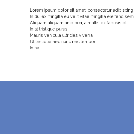
Lorem ipsum dolor sit amet, consectetur adipiscing e
In dui ex, fringilla eu velit vitae, fringilla eleifend sem
Aliquam aliquam ante orci, a mattis ex facilisis et.
In at tristique purus.
Mauris vehicula ultricies viverra.
Ut tristique nec nunc nec tempor.
In ha