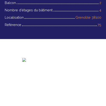
Balcon
2
Nombre d'étages du bâtiment
4
Localisation
Grenoble 38100
Référence
75