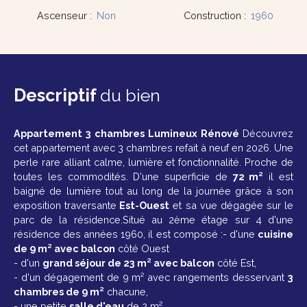
Ascenseur
:
Non
Construction
:
1960
Descriptif
du bien
Appartement 3 chambres Lumineux Rénové
Découvrez
cet appartement avec 3 chambres refait à neuf en 2026. Une
perle rare alliant calme, lumière et fonctionnalité. Proche de
toutes les commodités.
D'une superficie de
72 m²
il est
baigné de lumière tout au long de la journée grâce à son
exposition traversante
Est-Ouest
et sa vue dégagée sur le
parc de la résidence.
Situé au 2ème étage sur 4 d'une
résidence des années 1960, il est composé :- d'une
cuisine
de 9 m² avec balcon
côté Ouest
- d'un
grand séjour de 23 m² avec balcon
côté Est,
- d'un dégagement de 9 m² avec rangements desservant
3
chambres de 9 m²
chacune,
- une petite
salle d'eau
de 2 m²,