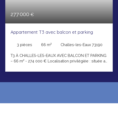
277 000
€
Appartement T3 avec balcon et parking
3
pièces
66
m²
Challes-les-Eaux 73190
T3 À CHALLES-LES-EAUX AVEC BALCON ET PARKING
– 66 m² - 274 000 € Localisation privilégiée : située au
sud de Challes-les-Eaux, cet appartement de 3 pièces
est situé dans résidence récente (construite en 2026),
intimiste et moderne offrant un cadre de vie
exceptionnel : - À 10 minutes à pied du centre-ville -
Proximité immédiate des commerces, écoles et
accès autoroute - Vue dégagée sur les montagnes et
espaces verts préservés L'appartement, d'une
surface de 66 m², est au deuxième étage (sur 3),
exposé Nord-Ouest. Il est composé de : - Une entrée
de 8 m² avec grand placard intégré (type cellier) -