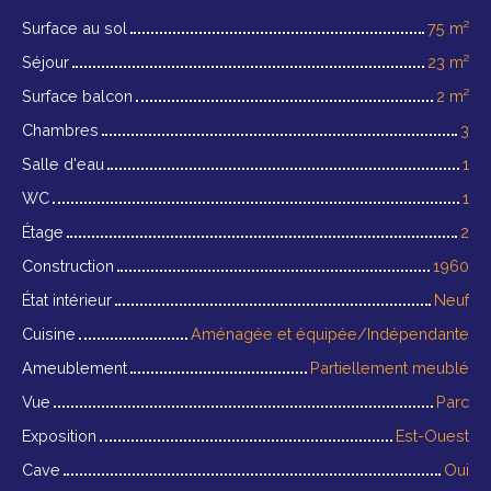
Surface au sol
75
m²
Séjour
23
m²
Surface balcon
2
m²
Chambres
3
Salle d'eau
1
WC
1
Étage
2
Construction
1960
État intérieur
Neuf
Cuisine
Aménagée et équipée/Indépendante
Ameublement
Partiellement meublé
Vue
Parc
Exposition
Est-Ouest
Cave
Oui